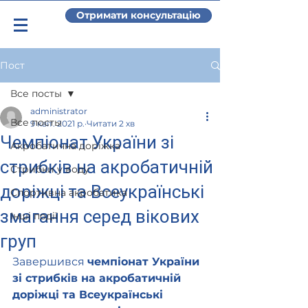
Отримати консультацію
Пост
Все посты
administrator
Все посты
9 квіт. 2021 р.
Читати 2 хв
Чемпіонат України зі
Акробатична доріжка
стрибків на акробатичній
Стрибки у воду
доріжці та Всеукраїнські
Спортивна акробатика
змагання серед вікових
Інші події
груп
Завершився 
чемпіонат України 
зі стрибків на акробатичній 
доріжці та Всеукраїнські 