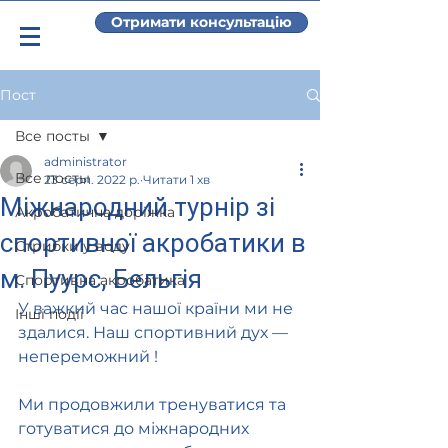
Отримати консультацію
Пост
Все посты
administrator
Все посты
23 серп. 2022 р.
Читати 1 хв
Міжнародний турнір зі
Акробатична доріжка
спортивної акробатики в
Стрибки у воду
м. Пуурс, Бельгія
Спортивна акробатика
У важкий час нашої країни ми не 
Інші події
здалися. Наш спортивний дух — 
непереможний !
Ми продовжили тренуватися та 
готуватися до міжнародних 