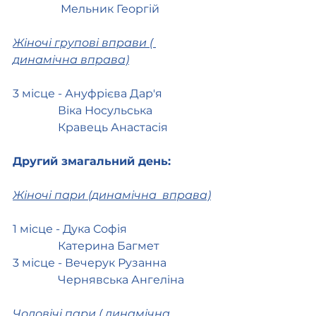
                 Мельник Георгій
Жіночі групові вправи ( 
динамічна вправа)
3 місце - Ануфрієва Дар'я
                Віка Носульська
                Кравець Анастасія
Другий змагальний день:
Жіночі пари (динамічна  вправа)
1 місце - Дука Софія
                Катерина Багмет
3 місце - Вечерук Рузанна
                Чернявська Ангеліна
Чоловічі пари ( динамічна 