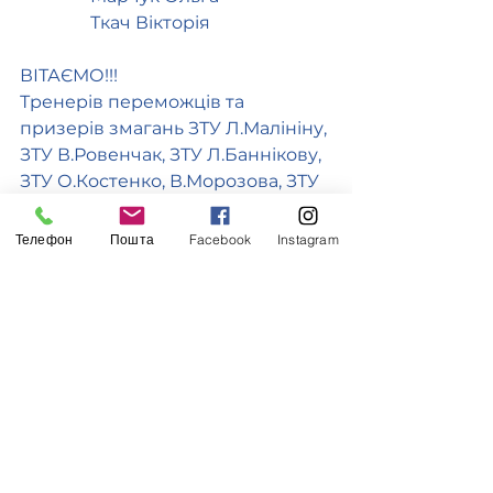
                Ткач Вікторія
ВІТАЄМО!!!
Тренерів переможців та 
призерів змагань ЗТУ Л.Малініну, 
ЗТУ В.Ровенчак, ЗТУ Л.Баннікову, 
ЗТУ О.Костенко, В.Морозова, ЗТУ 
Г.Ковальчук, Л.Совик, А.Луценко, 
Г. Сташко.
Телефон
Пошта
Facebook
Instagram
Дякуємо офіційним спонсорам 
змагань:
"Вінницька реберня"
Мінеральна вода «Борчанка»
Більше світлин в офіційній групі 
Facebook. 