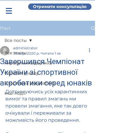
Отримати консультацію
Пост
Все посты
administrator
Все посты
30 вер. 2020 р.
Читати 1 хв
Завершився Чемпіонат
Акробатична доріжка
України зі спортивної
Стрибки у воду
акробатики серед юнаків
Спортивна акробатика
Дотримуючись усіх карантинних 
Інші події
вимог та правил змагань ми 
провели змагання, яке так довго 
очікували і переживали за 
можливість його проведення. 