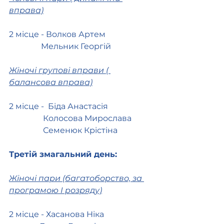
вправа)
2 місце - Волков Артем
                Мельник Георгій
Жіночі групові вправи ( 
балансова вправа)
2 місце -  Біда Анастасія
                 Колосова Мирослава
                 Семенюк Крістіна
Третій змагальний день:
Жіночі пари (багатоборство, за 
програмою I розряду)
2 місце - Хасанова Ніка