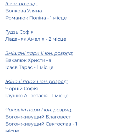
ІІ юн. розряд:
Волкова Уляна
Романюк Поліна - 1 місце
Гудзь Софія
Ладаняк Амалія - 2 місце
Змішані пари ІІ юн. розряд:
Вакалюк Христина
Ісаєв Тарас - 1 місце
Жіночі пари І юн. розряд:
Чорній Софія
Глушко Анастасія - 1 місце 
Чоловічі пари І юн. розряд:
Богомживущий Благовест
Богомживущий Святослав - 1 
місце 