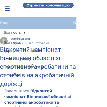
Отримати консультацію
Пост
Все посты
administrator
Все посты
21 трав. 2021 р.
Читати 3 хв
Відкритий чемпіонат
Акробатична доріжка
Вінницької області зі
Стрибки у воду
спортивної акробатики та
Спортивна акробатика
стрибків на акробатичній
Інші події
доріжці
Завершився 
Відкритий 
чемпіонат Вінницької області зі 
спортивної акробатики та 