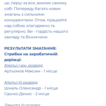
це, перш за все, виклик самому 
собі. Попереду багато нових 
змагань з сильними 
конкурентами. Отож, працюйте 
над собою злагоджено та 
регулярно. Ви - гордість нашого 
закладу та Вінничини.
РЕЗУЛЬТАТИ ЗМАГАННЯ:
Стрибки на акробатичній 
доріжці:
Хлопці І юн. розряд:
Артьомов Максим - 1 місце 
Хлопці ІІІ розряд:
Шмаль Олександр - 1 місце
Саєнко Денис - 2 місце
Дівчата ІІІ розряд: