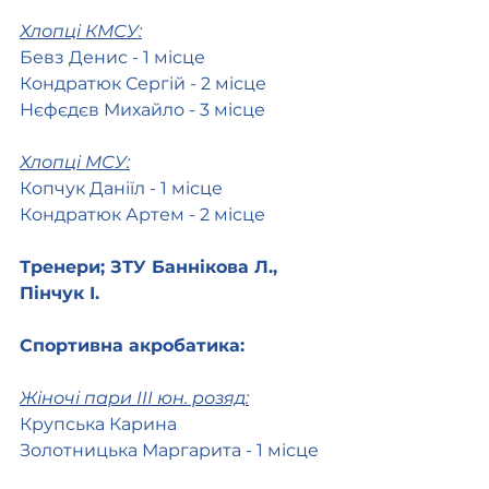
Хлопці КМСУ:
Бевз Денис - 1 місце
Кондратюк Сергій - 2 місце
Нєфєдєв Михайло - 3 місце 
Хлопці МСУ:
Копчук Даніїл - 1 місце
Кондратюк Артем - 2 місце
Тренери; ЗТУ Баннікова Л., 
Пінчук І.
Спортивна акробатика:
Жіночі пари ІІІ юн. розяд:
Крупська Карина
Золотницька Маргарита - 1 місце