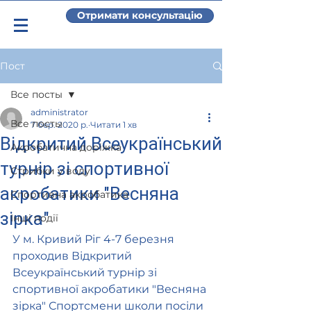
Отримати консультацію
Пост
Все посты
administrator
Все посты
7 бер. 2020 р.
Читати 1 хв
Відкритий Всеукраїнський
Акробатична доріжка
турнір зі спортивної
Стрибки у воду
акробатики "Весняна
Спортивна акробатика
зірка"
Інші події
У м. Кривий Ріг 4-7 березня 
проходив Відкритий 
Всеукраїнський турнір зі 
спортивної акробатики "Весняна 
зірка" Спортсмени школи посіли 