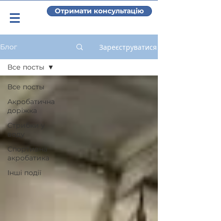
Отримати консультацію
Зареєструватися
Блог
Все посты
Все посты
Акробатична
доріжка
Стрибки у
воду
Спортивна
акробатика
Інші події