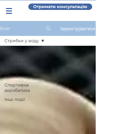
Отримати консультацію
Зареєструватися
Блог
Стрибки у воду
Все посты
Акробатична
доріжка
Стрибки у воду
Спортивна
акробатика
Інші події