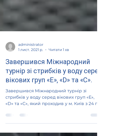
administrator
1 лист. 2021 р.
Читати 1 хв
Завершився Міжнародний
турнір зі стрибків у воду серед
вікових груп «Е», «D» та «С».
Завершився Міжнародний турнір зі
стрибків у воду серед вікових груп «Е»,
«D» та «С», який проходив у м. Київ з 24 по
29 жовтня 2021 року!